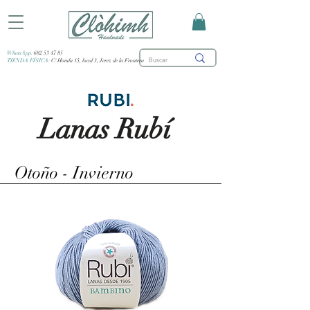
WhatsApp:
682 53 47 85
TIENDA FÍSICA:
C/ Honda 15, local 3, Jerez de la Frontera
Lanas Rubí
Otoño - Invierno