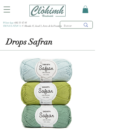
WhatsApp:
682 53 47 85
TIENDA FÍSICA:
C/ Honda 15, local 3, Jerez de la Frontera
Drops Safran