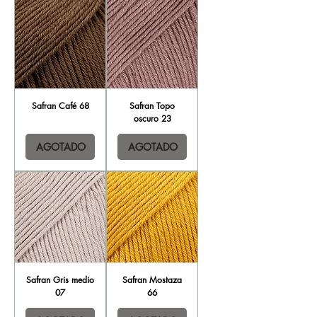
Safran Café 68
Safran Topo
oscuro 23
AGOTADO
AGOTADO
Safran Gris medio
Safran Mostaza
07
66