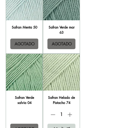
Safran Menta 50
Safran Verde mar
63
AGOTADO
AGOTADO
Safran Verde
Safran Helado de
salvia 04
Pistacho 74