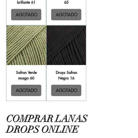
brillante 61
65
AGOTADO
AGOTADO
Safran Verde
Drops Safran
musgo 60
Negro 16
AGOTADO
AGOTADO
COMPRAR LANAS
DROPS ONLINE