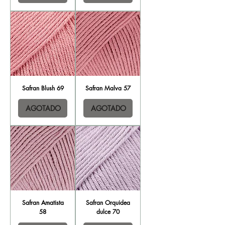
Safran Blush 69
Safran Malva 57
AGOTADO
AGOTADO
Safran Amatista
Safran Orquidea
58
dulce 70