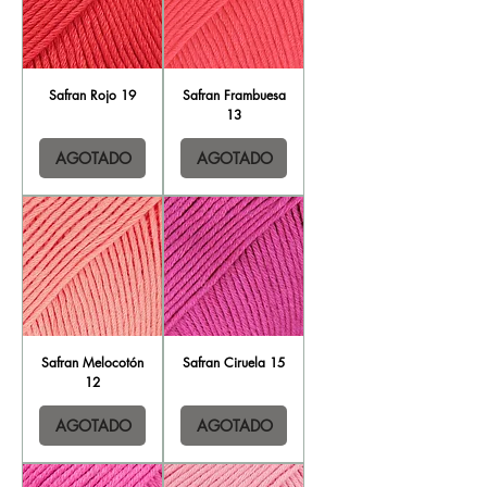
Safran Rojo 19
Safran Frambuesa
13
AGOTADO
AGOTADO
Safran Melocotón
Safran Ciruela 15
12
AGOTADO
AGOTADO