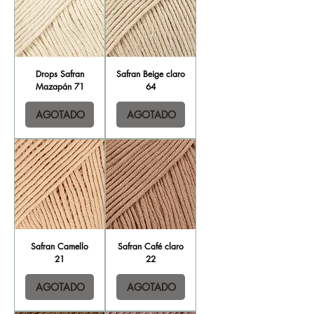
Drops Safran
Safran Beige claro
Mazapán 71
64
AGOTADO
AGOTADO
Safran Camello
Safran Café claro
21
22
AGOTADO
AGOTADO