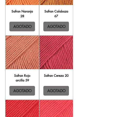
Safran Naranja
Safran Calabaza
28
67
AGOTADO
AGOTADO
Safran Rojo
Safran Cereza 20
arcilla 59
AGOTADO
AGOTADO