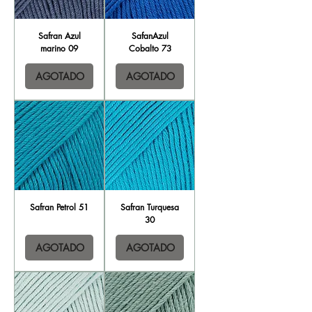
Safran Azul
SafanAzul
marino 09
Cobalto 73
AGOTADO
AGOTADO
Safran Petrol 51
Safran Turquesa
30
AGOTADO
AGOTADO