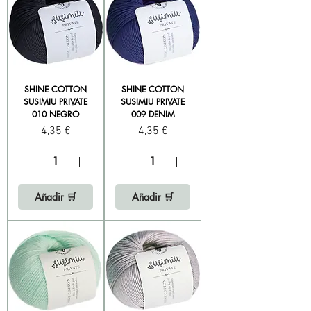
SHINE COTTON
SHINE COTTON
SUSIMIU PRIVATE
SUSIMIU PRIVATE
010 NEGRO
009 DENIM
Precio
Precio
4,35 €
4,35 €
Añadir 🛒
Añadir 🛒