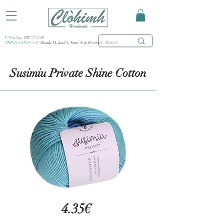
WhatsApp:
682 53 47 85
TIENDA FÍSICA:
C/ Honda 15, local 3, Jerez de la Frontera
Susimiu Private Shine Cotton
4.35€