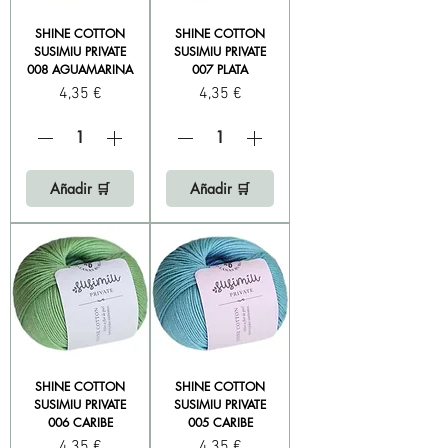
SHINE COTTON
SHINE COTTON
SUSIMIU PRIVATE
SUSIMIU PRIVATE
008 AGUAMARINA
007 PLATA
Precio
Precio
4,35 €
4,35 €
Añadir 🛒
Añadir 🛒
SHINE COTTON
SHINE COTTON
SUSIMIU PRIVATE
SUSIMIU PRIVATE
006 CARIBE
005 CARIBE
Precio
Precio
4,35 €
4,35 €