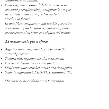
cinturones o bandanas.
Para los peques: Ropa de bebé (gracias a su
suavidad y certificación) y amigurumis, ya que
su resistencia hace que queden perfectos y no
pierdan la forma.
Es una fibra compacta y muy estable que resiste
el uso diario y los lavados repetidos sin perder
su estructura ni su brillo con el paso del tiempo.
El resumen de lo que te ofrece
Algodón premium peinado con un destello
natural precioso.
Textura lisa, regular y de alta resistencia.
Excelente definición en cada punto.
Ideal tanto para crochet como para dos agujas.
Sello de seguridad OEKO-TEX Standard 100.
Mis consejos de cuidado para tus prendas
Para que tus creaciones duren perfectas toda la
vida, te recomiendo cuidarlas así:
Lávalas a máquina en ciclo delicado (máximo
40°C).
Evita por completo la secadora y la plancha.