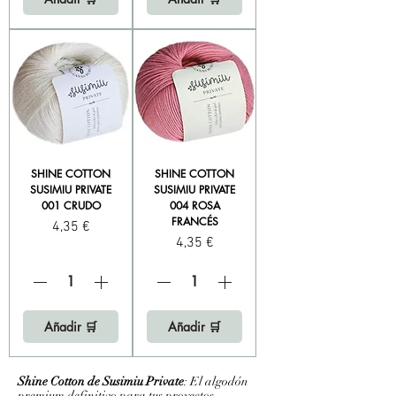
SHINE COTTON
SHINE COTTON
SUSIMIU PRIVATE
SUSIMIU PRIVATE
001 CRUDO
004 ROSA
FRANCÉS
Precio
4,35 €
Precio
4,35 €
Añadir 🛒
Añadir 🛒
Shine Cotton de Susimiu Private
: El algodón
premium definitivo para tus proyectos