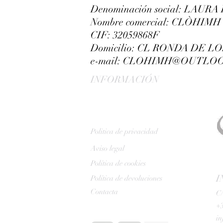
Denominación social: LAU
Nombre comercial: CLÒHIMH
CIF: 32059868F
Domicilio: CL RONDA DE L
e-mail: CLOHIMH@OUTLO
INFORMACIÓN
Politica de privacidad
Aviso legal
Política de cookies
I
Política de devoluciones
Contacta
C/
+3
i