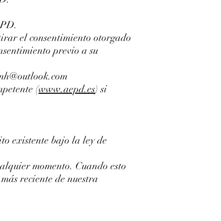
RGPD.
tirar el consentimiento otorgado
nsentimiento previo a su
imh@outlook.com
petente (
www.aepd.es
) si
to existente bajo la ley de
 cualquier momento. Cuando esto
 más reciente de nuestra