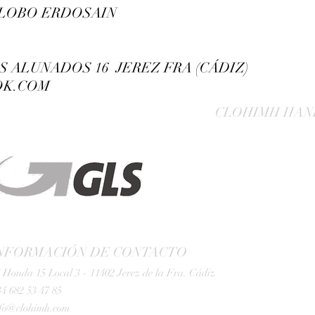
RA LOBO ERDOSAIN
OS ALUNADOS 16 JEREZ FRA (CÁDIZ)
OK.COM
CLOHIMH HAN
NFORMACIÓN DE CONTACTO
 Honda 15 Local 3 - 11402 Jerez de la Fra. Cádiz
4 682 53 47 85
nfo@clohimh.com