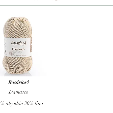
Rosários4
Damasco
0% algodón 30% lino