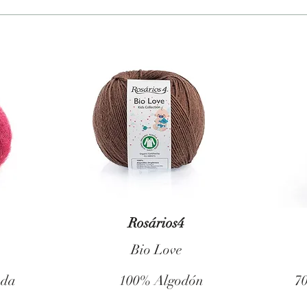
Rosários4
Bio Love
eda
100% Algodón
7