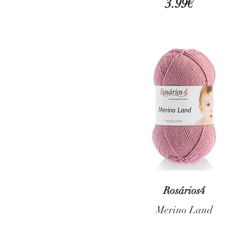
3.99€
Rosários4
Merino Land