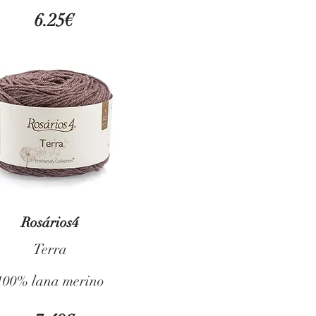
6.25€
6.25€
/ 100 gr
Rosários4
Terra
100% lana merino