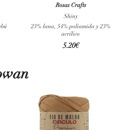
Rosas Crafts
Shiny
mbú
23% lana, 54% poliamida y 23%
acrílico
5.20€
Rowan