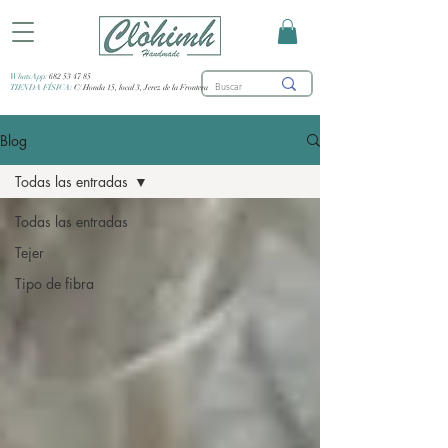
WhatsApp:
682 53 47 85
TIENDA FÍSICA:
C/ Honda 15, local 3, Jerez de la Frontera
Blog
Todas las entradas
Todas las entradas
Tejer
Tipo de fibra