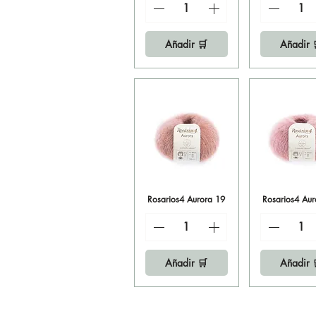
Añadir 🛒
Añadir 
Rosarios4 Aurora 19
Vista rápida
Rosarios4 Aur
Vista ráp
Añadir 🛒
Añadir 