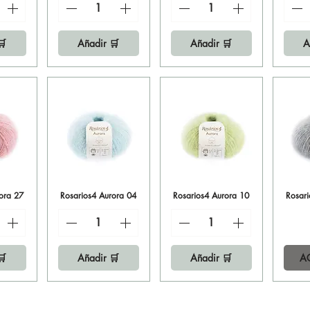
🛒
Añadir 🛒
Añadir 🛒
A
ora 27
ida
Rosarios4 Aurora 04
Vista rápida
Rosarios4 Aurora 10
Vista rápida
Rosar
Vi
🛒
Añadir 🛒
Añadir 🛒
A