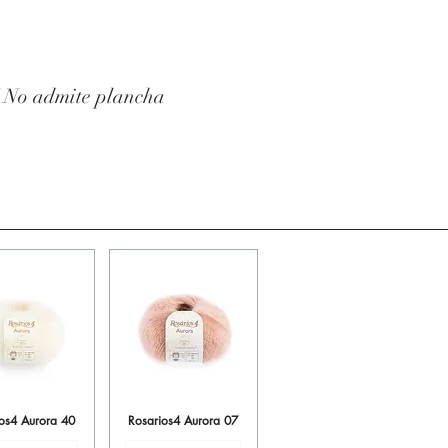
/ No admite plancha
ios4 Aurora 40
sta rápida
Rosarios4 Aurora 07
Vista rápida