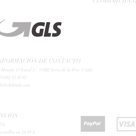
CLOHIMH HAN
NFORMACIÓN DE CONTACTO
 Honda 15 Local 3 - 11402 Jerez de la Fra. Cádiz
4 682 53 47 85
nfo@clohimh.com
NVIOS
LS:
s ovillos en 24/48 h