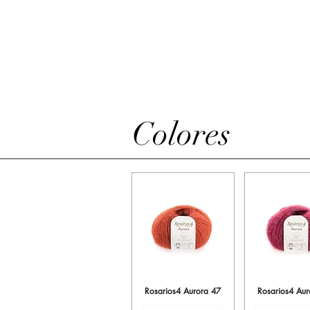
Colores
Rosarios4 Aurora 47
Vista rápida
Rosarios4 Aur
Vista ráp