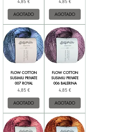
Precio
Precio
4,85 €
4,85 €
AGOTADO
AGOTADO
FLOW COTTON
FLOW COTTON
SUSIMIU PRIVATE
SUSIMIU PRIVATE
007 ROYAL
006 BALERINA
Precio
Precio
4,85 €
4,85 €
AGOTADO
AGOTADO