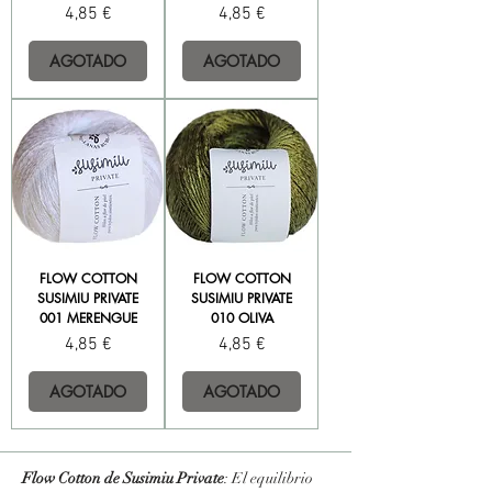
Precio
Precio
4,85 €
4,85 €
AGOTADO
AGOTADO
FLOW COTTON
FLOW COTTON
SUSIMIU PRIVATE
SUSIMIU PRIVATE
001 MERENGUE
010 OLIVA
Precio
Precio
4,85 €
4,85 €
AGOTADO
AGOTADO
Flow Cotton de Susimiu Private
: El equilibrio