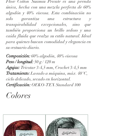
Flow Cotton Susimiu Private es una prenda
única, hecha con una mezcla perfecta de 60%
algodón y 40% viscosa. Esta combinación no
solo garantiza una estructura y
transpirabilidad excepcionales, sino que
también proporciona un brillo sedoso y una
caída fluida que realza su estilo natural. Ideal
para quienes buscan comodidad y elegancia en
su vestuario diario.
Composición:
60% algodón, 40% viscosa
Peso / longitud:
50 g / 120 m
Agujas:
Tricotar 3-4,5 mm, Crochet 3-4,5 mm
Tratamiento:
Lavado a máquina, máx. 40°C,
ciclo delicado, secado en horizontal.
Certificación:
OEKO-TEX Standard 100
Colores