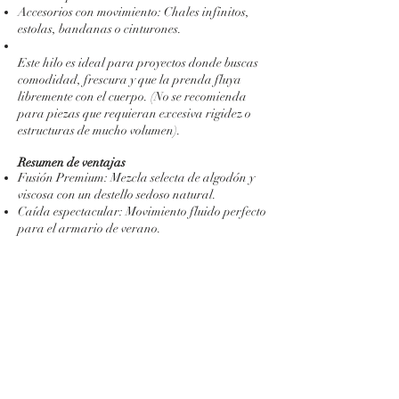
Accesorios con movimiento: Chales infinitos,
estolas, bandanas o cinturones.
Este hilo es ideal para proyectos donde buscas
comodidad, frescura y que la prenda fluya
libremente con el cuerpo. (No se recomienda
para piezas que requieran excesiva rigidez o
estructuras de mucho volumen).
Resumen de ventajas
Fusión Premium: Mezcla selecta de algodón y
viscosa con un destello sedoso natural.
Caída espectacular: Movimiento fluido perfecto
para el armario de verano.
Versatilidad total: Máxima definición de punto
tanto a crochet como a dos agujas.
Garantía de calidad: Certificación
internacional OEKO-TEX Standard 100.
Guía de cuidados para tus prendas
Mantiene tus creaciones tan perfectas como el
primer día siguiendo estas sencillas pautas:
Lavar a máquina en programa delicado