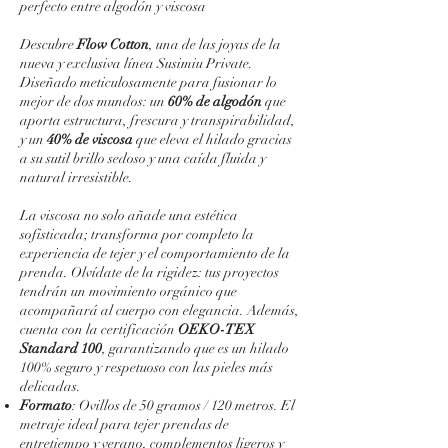
perfecto entre algodón y viscosa
Descubre
Flow Cotton
, una de las joyas de la
nueva y exclusiva línea Susimiu Private.
Diseñado meticulosamente para fusionar lo
mejor de dos mundos: un
60% de algodón
que
aporta estructura, frescura y transpirabilidad,
y un
40% de viscosa
que eleva el hilado gracias
a su sutil brillo sedoso y una caída fluida y
natural irresistible.
La viscosa no solo añade una estética
sofisticada; transforma por completo la
experiencia de tejer y el comportamiento de la
prenda. Olvídate de la rigidez: tus proyectos
tendrán un movimiento orgánico que
acompañará al cuerpo con elegancia. Además,
cuenta con la certificación
OEKO-TEX
Standard 100
, garantizando que es un hilado
100% seguro y respetuoso con las pieles más
delicadas.
Formato
: Ovillos de 50 gramos / 120 metros. El
metraje ideal para tejer prendas de
entretiempo y verano, complementos ligeros y