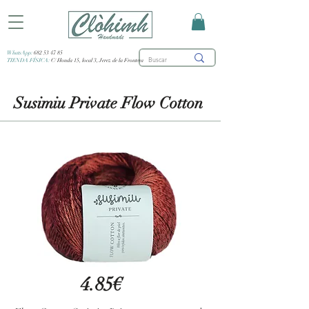
WhatsApp:
682 53 47 85
TIENDA FÍSICA:
C/ Honda 15, local 3, Jerez de la Frontera
Susimiu Private Flow Cotton
4.85€