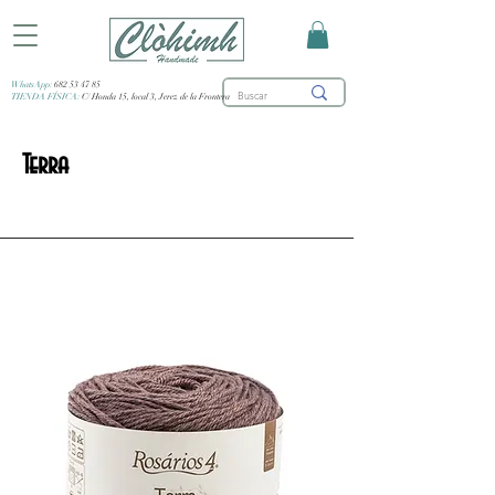
WhatsApp:
682 53 47 85
TIENDA FÍSICA:
C/ Honda 15, local 3, Jerez de la Frontera
Terra