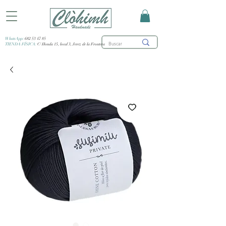
WhatsApp:
682 53 47 85
TIENDA FÍSICA:
C/ Honda 15, local 3, Jerez de la Frontera