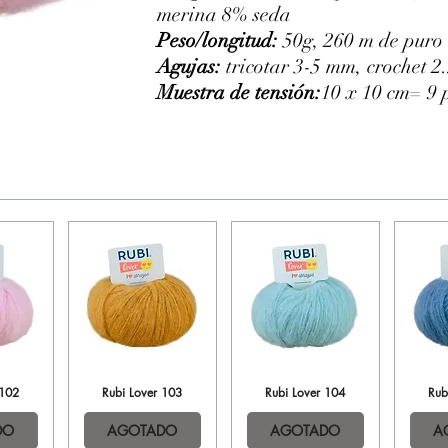
merina 8% seda
Peso/longitud:
50g, 260 m de puro
Agujas:
tricotar 3-5 mm, crochet 
Muestra de tensión:
10 x 10 cm= 9 
 102
ida
Rubi Lover 103
Vista rápida
Rubi Lover 104
Vista rápida
Rub
Vi
DO
AGOTADO
AGOTADO
A