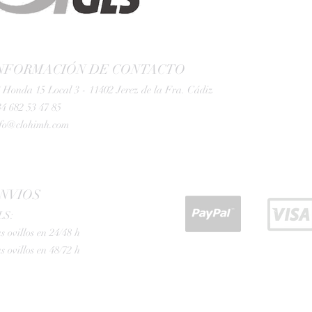
NFORMACIÓN DE CONTACTO
 Honda 15 Local 3 - 11402 Jerez de la Fra. Cádiz
4 682 53 47 85
nfo@clohimh.com
NVIOS
LS:
s ovillos en 24/48 h
s ovillos en 48/72 h