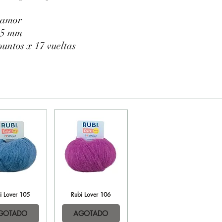
 amor
2.5 mm
puntos x 17 vueltas
i Lover 105
sta rápida
Rubi Lover 106
Vista rápida
GOTADO
AGOTADO