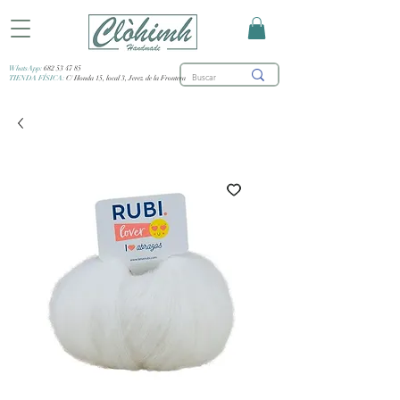
WhatsApp:
682 53 47 85
TIENDA FÍSICA:
C/ Honda 15, local 3, Jerez de la Frontera