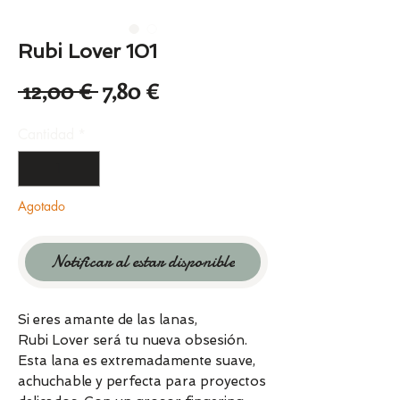
Rubi Lover 101
Precio
Precio
 12,00 € 
7,80 €
de
Cantidad
*
oferta
Agotado
Notificar al estar disponible
Si eres amante de las lanas,
Rubi Lover será tu nueva obsesión.
Esta lana es extremadamente suave,
achuchable y perfecta para proyectos