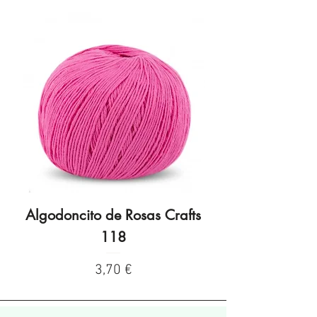
Algodoncito de Rosas Crafts
Algodoncito de R
118
Precio
3,70 €