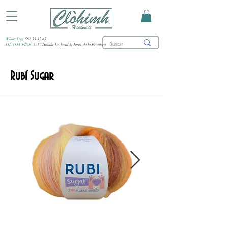
WhatsApp:
682 53 47 85
TIENDA FÍSICA:
C/ Honda 15, local 3, Jerez de la Frontera
Rubí Sugar