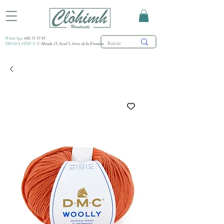
WhatsApp:
682 53 47 85
TIENDA FÍSICA:
C/ Honda 15, local 3, Jerez de la Frontera