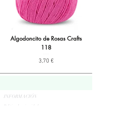
Algodoncito de Rosas Crafts
Algodoncito de R
118
Precio
3,70 €
INFORMACIÓN
Politica de privacidad
Aviso legal
Política de cookies
Política de devoluciones