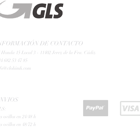
NFORMACIÓN DE CONTACTO
 Honda 15 Local 3 - 11402 Jerez de la Fra. Cádiz
4 682 53 47 85
nfo@clohimh.com
NVIOS
LS:
s ovillos en 24/48 h
s ovillos en 48/72 h