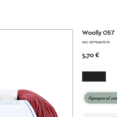
Woolly 057
SKU: 0077540670192
Preci
5,70 €
Cantidad
*
Agregar al car