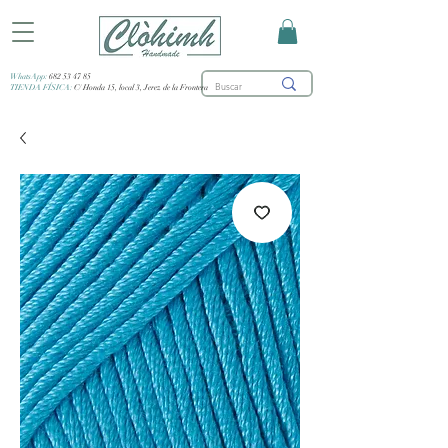
WhatsApp:
682 53 47 85
TIENDA FÍSICA:
C/ Honda 15, local 3, Jerez de la Frontera