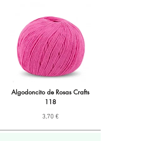
Algodoncito de Rosas Crafts
Algodoncito de R
118
Precio
3,70 €