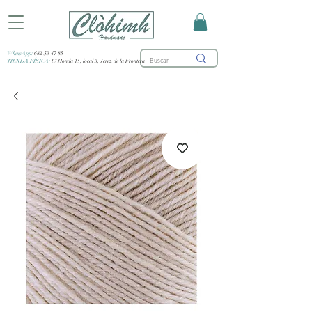
WhatsApp:
682 53 47 85
TIENDA FÍSICA:
C/ Honda 15, local 3, Jerez de la Frontera