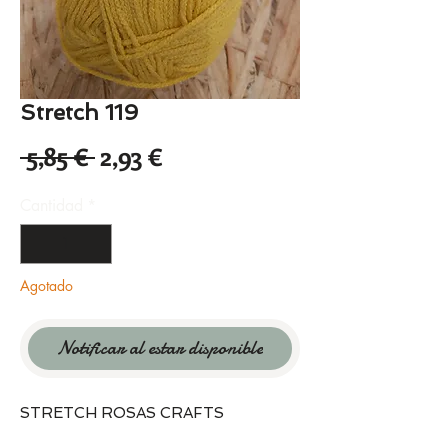
Stretch 119
Precio
Precio
 5,85 € 
2,93 €
de
Cantidad
*
oferta
Agotado
Notificar al estar disponible
STRETCH ROSAS CRAFTS