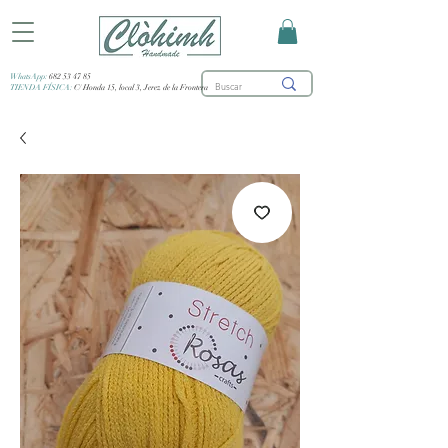
WhatsApp:
682 53 47 85
TIENDA FÍSICA:
C/ Honda 15, local 3, Jerez de la Frontera