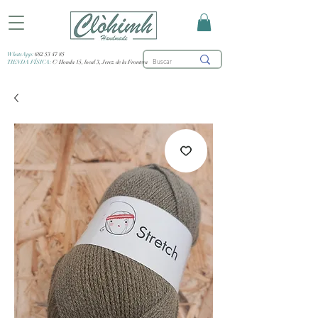
WhatsApp:
682 53 47 85
TIENDA FÍSICA:
C/ Honda 15, local 3, Jerez de la Frontera