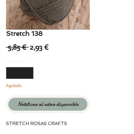
Stretch 138
Precio
Precio
 5,85 € 
2,93 €
de
Cantidad
*
oferta
Agotado
Notificar al estar disponible
STRETCH ROSAS CRAFTS