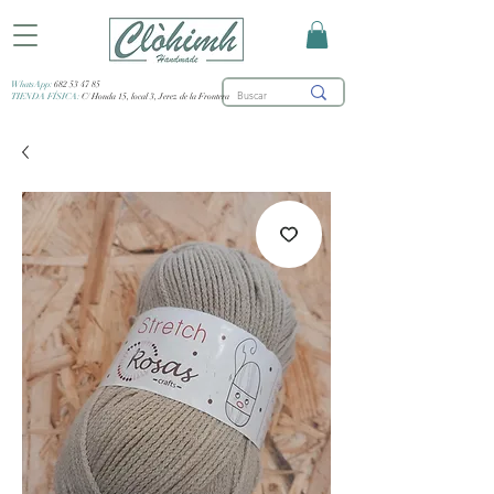
WhatsApp:
682 53 47 85
TIENDA FÍSICA:
C/ Honda 15, local 3, Jerez de la Frontera