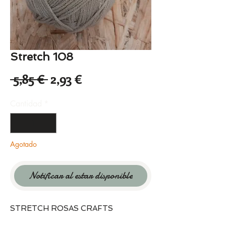
Stretch 108
Precio
Precio
 5,85 € 
2,93 €
de
Cantidad
*
oferta
Agotado
Notificar al estar disponible
STRETCH ROSAS CRAFTS