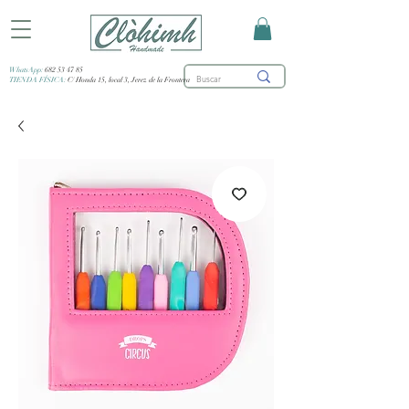
WhatsApp:
682 53 47 85
TIENDA FÍSICA:
C/ Honda 15, local 3, Jerez de la Frontera