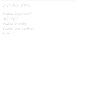
INFORMACIÓN
Politica de privacidad
Aviso legal
Política de cookies
Política de devoluciones
Contacta
ENVIOS
GLS:
Tus ovillos en 24/48 h
Tus ovillos en 48/72 h
HORARIO TIENDA
Lunes y Martes: 10: a 13:30
Miércoles: Cerrado