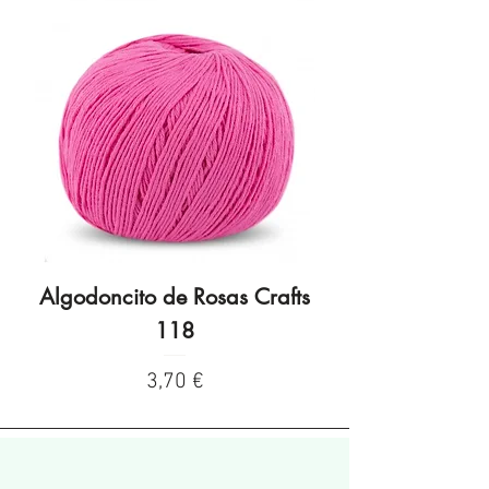
Algodoncito de Rosas Crafts
Algodoncito de R
118
Precio
3,70 €