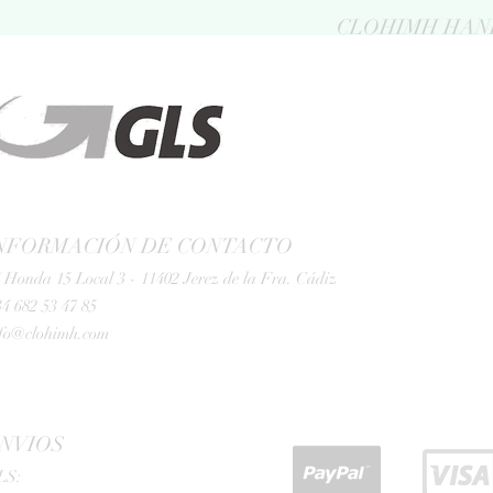
CLOHIMH HAN
NFORMACIÓN DE CONTACTO
 Honda 15 Local 3 - 11402 Jerez de la Fra. Cádiz
4 682 53 47 85
nfo@clohimh.com
NVIOS
LS: