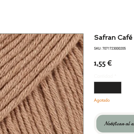
Safran Café 
SKU: 7071723000205
Precio
1,55 €
Cantidad
*
Agotado
Notificar al e