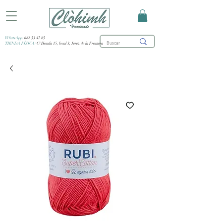
WhatsApp:
682 53 47 85
TIENDA FÍSICA:
C/ Honda 15, local 3, Jerez de la Frontera