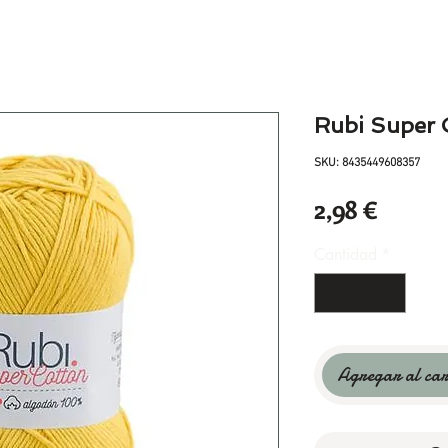
Rubi Super 
SKU: 8435449608357
Precio
2,98 €
Cantidad
*
Agregar al car