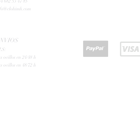
4 682 53 47 85
nfo@clohimh.com
NVIOS
LS:
s ovillos en 24/48 h
s ovillos en 48/72 h