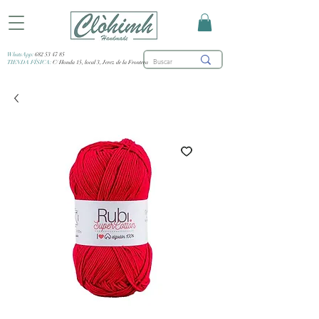
WhatsApp:
682 53 47 85
TIENDA FÍSICA:
C/ Honda 15, local 3, Jerez de la Frontera