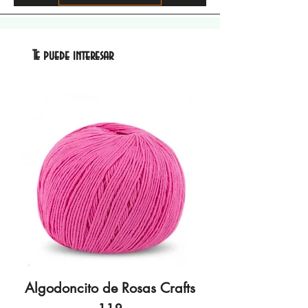
Te puede interesar
Algodoncito de Rosas Crafts
Algodoncito de R