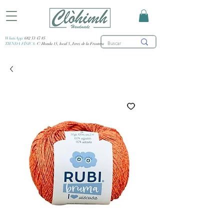
WhatsApp:
682 53 47 85
TIENDA FÍSICA:
C/ Honda 15, local 3, Jerez de la Frontera