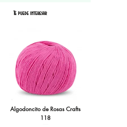
Te puede interesar
Algodoncito de Rosas Crafts
Algodoncito de R
118