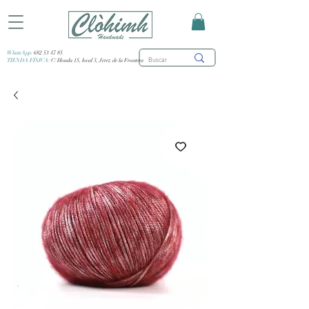
WhatsApp:
682 53 47 85
TIENDA FÍSICA:
C/ Honda 15, local 3, Jerez de la Frontera