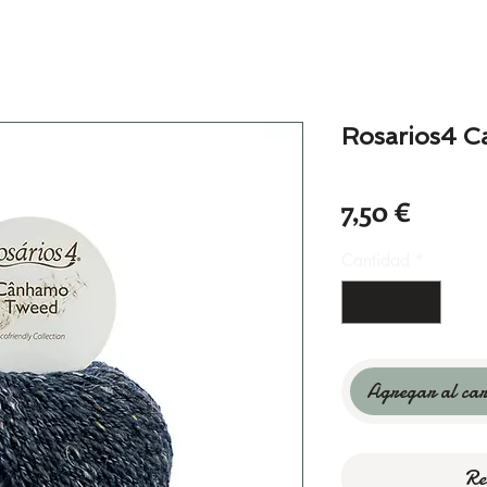
Rosarios4 
Precio
7,50 €
Cantidad
*
Agregar al car
Re