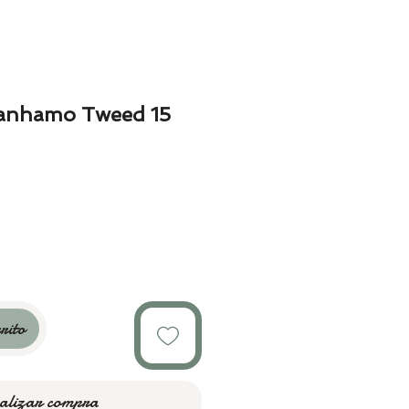
Canhamo Tweed 15
rito
alizar compra