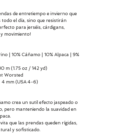
prendas de entretiempo e invierno que
todo el día, sino que resistirán
erfecto para jerséis, cárdigans,
 y movimiento!
ino | 10% Cáñamo | 10% Alpaca | 9%
30 m (1.75 oz / 142 yd)
ght Worsted
– 4 mm (USA 4-6)
ñamo crea un sutil efecto jaspeado o
so, pero manteniendo la suavidad en
lpaca.
evita que las prendas queden rígidas,
ural y sofisticado.