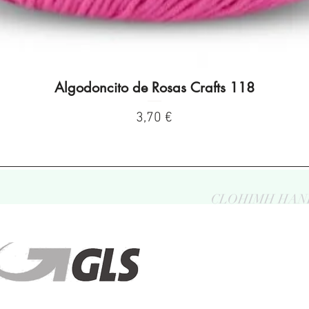
Algodoncito de Rosas Crafts 118
Vista rápida
Precio
3,70 €
CLOHIMH HAN