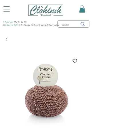
WhatsApp:
682 53 47 85
TIENDA FÍSICA:
C/ Honda 15, local 3, Jerez de la Frontera