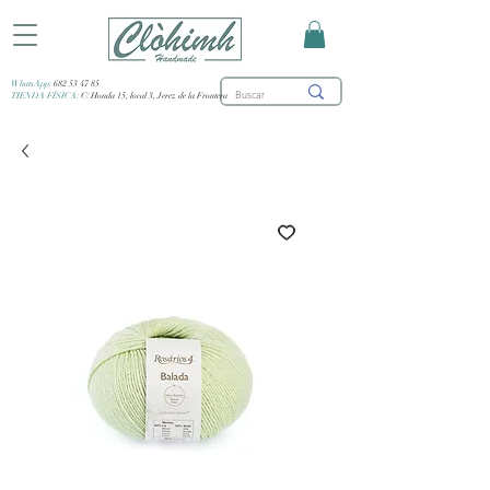
WhatsApp:
682 53 47 85
TIENDA FÍSICA:
C/ Honda 15, local 3, Jerez de la Frontera