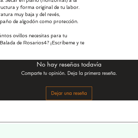
. Secar en plano (horizontal) a la
ctura y forma original de tu labor.
tura muy baja y del revés,
n paño de algodón como protección.
ntos ovillos necesitas para tu
Balada de Rosarios4? ¡Escríbeme y te
No hay reseñas todavía
Comparte tu opinión. Deja la primera reseña.
Dejar una reseña