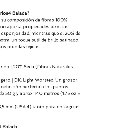
arios4 Balada?
en su composición de fibras 100%
ino aporta propiedades térmicas
 y esponjosidad, mientras que el 20% de
xtra, un toque sutil de brillo satinado
us prendas tejidas.
ino | 20% Seda (Fibras Naturales
 Ligero | DK, Light Worsted. Un grosor
efinición perfecta a los puntos.
de 50 g y aprox. 140 metros (1.75 oz =
3,5 mm (USA 4) tanto para dos agujas
4 Balada