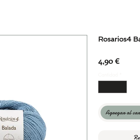
Rosarios4 B
Preci
4,90 €
Cantidad
*
Agregar al car
Re