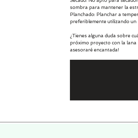
Secado: No apto para secadora
sombra para mantener la estru
Planchado: Planchar a tempera
preferiblemente utilizando u
¿Tienes alguna duda sobre cuá
próximo proyecto con la lana 
asesoraré encantada!