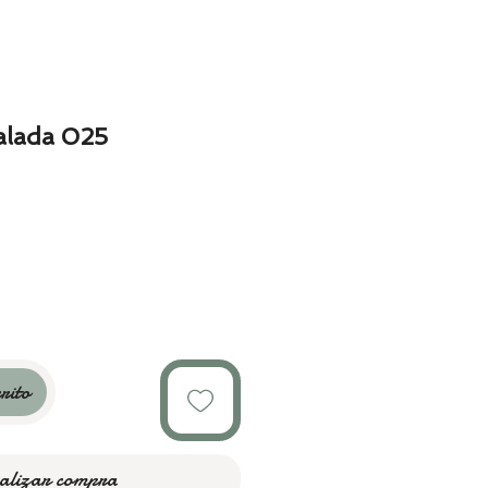
alada 025
o
rito
alizar compra