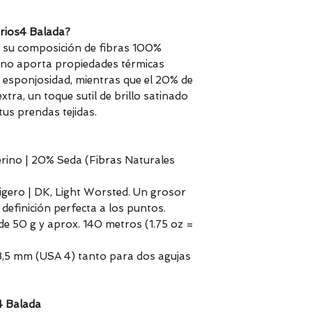
arios4 Balada?
en su composición de fibras 100%
ino aporta propiedades térmicas
 y esponjosidad, mientras que el 20% de
xtra, un toque sutil de brillo satinado
us prendas tejidas.
ino | 20% Seda (Fibras Naturales
 Ligero | DK, Light Worsted. Un grosor
efinición perfecta a los puntos.
de 50 g y aprox. 140 metros (1.75 oz =
3,5 mm (USA 4) tanto para dos agujas
4 Balada