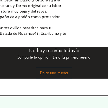
. Secar en plano (horizontal) a la
ctura y forma original de tu labor.
tura muy baja y del revés,
n paño de algodón como protección.
ntos ovillos necesitas para tu
Balada de Rosarios4? ¡Escríbeme y te
No hay reseñas todavía
Comparte tu opinión. Deja la primera reseña.
Dejar una reseña