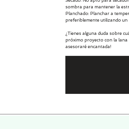
Secado: No apto para secadora
sombra para mantener la estru
Planchado: Planchar a tempera
preferiblemente utilizando u
¿Tienes alguna duda sobre cuá
próximo proyecto con la lana 
asesoraré encantada!