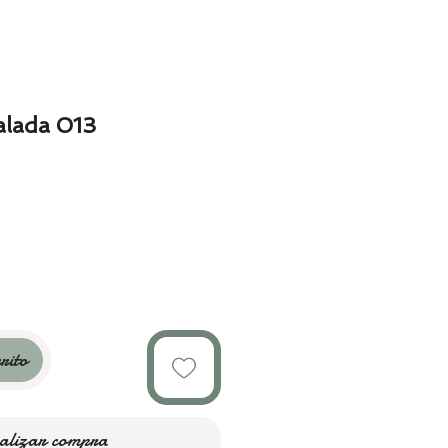
alada 013
o
rito
alizar compra