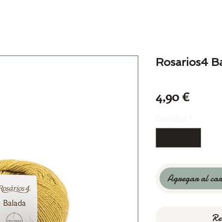
Rosarios4 B
Preci
4,90 €
Cantidad
*
Agregar al car
Re