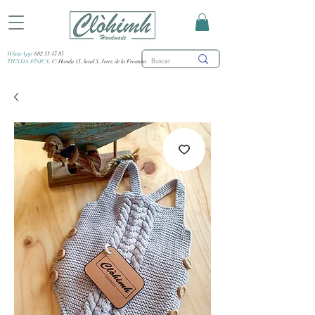
WhatsApp:
682 53 47 85
TIENDA FÍSICA:
C/ Honda 15, local 3, Jerez de la Frontera