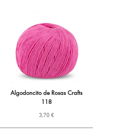
Algodoncito de Rosas Crafts
Algodoncito de R
118
Precio
3,70 €