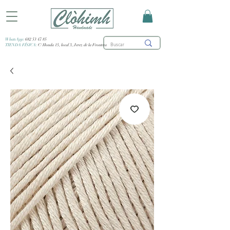
WhatsApp:
682 53 47 85
TIENDA FÍSICA:
C/ Honda 15, local 3, Jerez de la Frontera