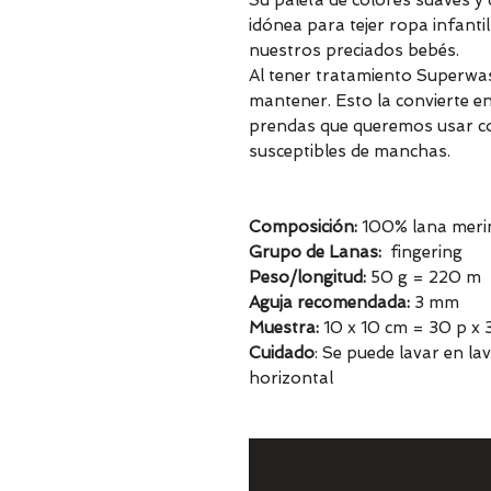
Su paleta de colores suaves y 
idónea para tejer ropa infant
nuestros preciados bebés.
Al tener tratamiento Superwas
mantener. Esto la convierte en
prendas que queremos usar c
susceptibles de manchas.
Composición:
100% lana meri
Grupo de Lanas:
fingering
Peso/longitud:
50 g = 220 m
Aguja recomendada:
3 mm
Muestra:
10 x 10 cm = 30 p x 3
Cuidado
: Se puede lavar en l
horizontal