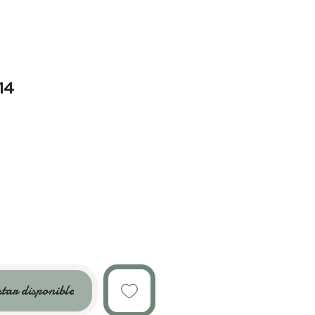
14
o
star disponible