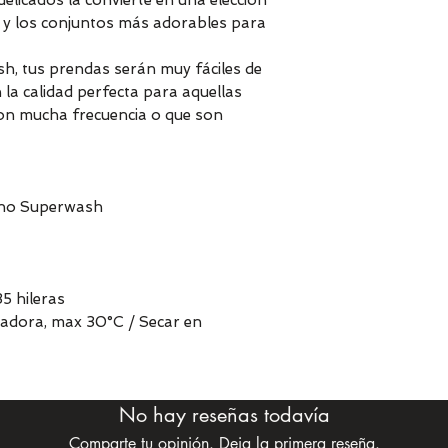
delicados la convierte en una elección
il y los conjuntos más adorables para
h, tus prendas serán muy fáciles de
 la calidad perfecta para aquellas
on mucha frecuencia o que son
no Superwash
5 hileras
avadora, max 30°C / Secar en
No hay reseñas todavía
Comparte tu opinión. Deja la primera reseña.