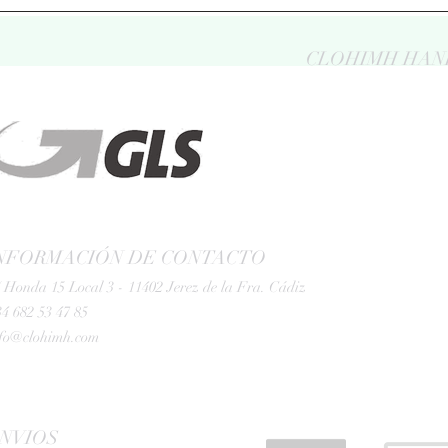
CLOHIMH HAN
NFORMACIÓN DE CONTACTO
 Honda 15 Local 3 - 11402 Jerez de la Fra. Cádiz
4 682 53 47 85
nfo@clohimh.com
NVIOS