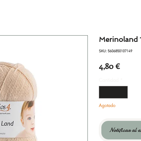
Merinoland 
SKU: 5606850107149
Preci
4,80 €
Cantidad
*
Agotado
Notificar al e