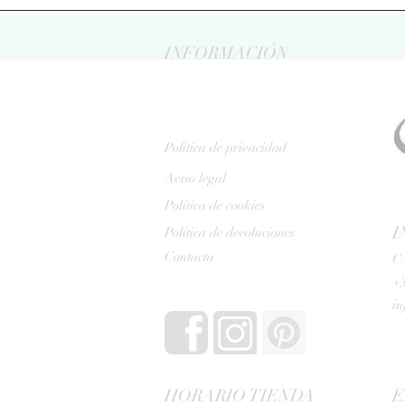
INFORMACIÓN
Politica de privacidad
Aviso legal
Política de cookies
I
Política de devoluciones
Contacta
C/
+3
i
HORARIO TIENDA
E