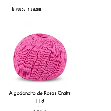
Te puede interesar
Algodoncito de Rosas Crafts
Algodoncito de R
118