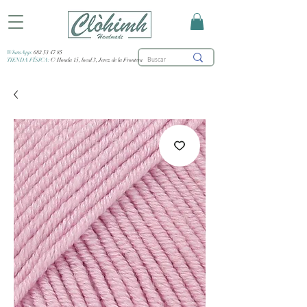
WhatsApp:
682 53 47 85
TIENDA FÍSICA:
C/ Honda 15, local 3, Jerez de la Frontera