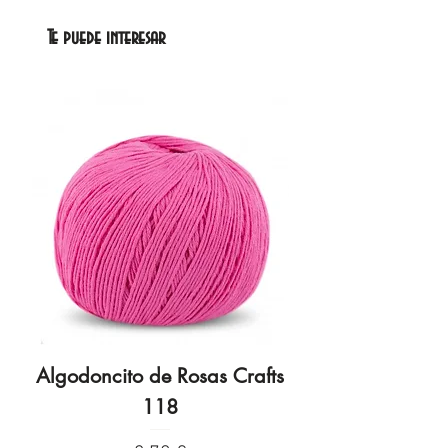
Te puede interesar
Algodoncito de Rosas Crafts
Algodoncito de R
118