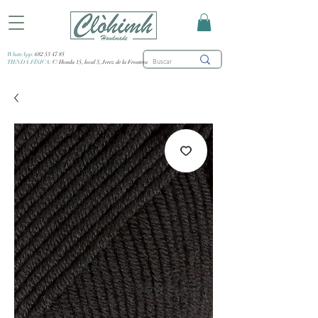
WhatsApp:
682 53 47 85
TIENDA FÍSICA:
C/ Honda 15, local 3, Jerez de la Frontera