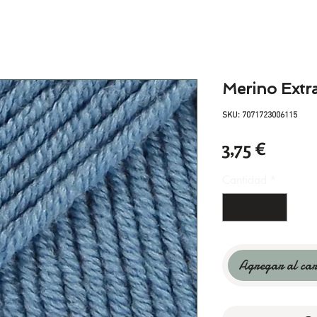
Merino Extra
SKU: 7071723006115
Precio
3,75 €
Cantidad
*
Agregar al car