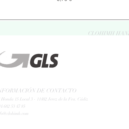
CLOHIMH HAN
NFORMACIÓN DE CONTACTO
 Honda 15 Local 3 - 11402 Jerez de la Fra. Cádiz
4 682 53 47 85
nfo@clohimh.com