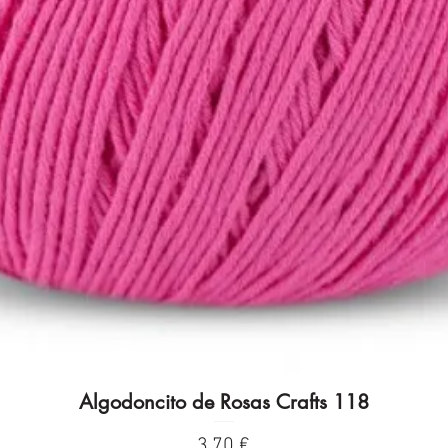
Algodoncito de Rosas Crafts 118
Vista rápida
Precio
3,70 €