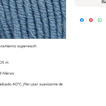
Re
ratamiento superwash
105 m
8 hileras
delicado 40°C /No usar suavizante de