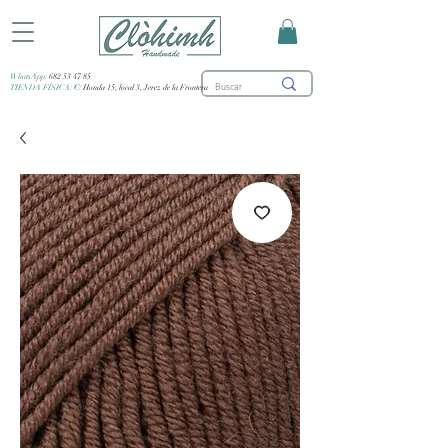
WhatsApp:
682 53 47 85
TIENDA FÍSICA:
C/ Honda 15, local 3, Jerez de la Frontera