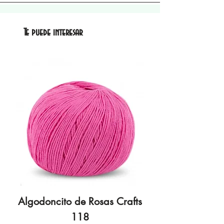
Te puede interesar
Algodoncito de Rosas Crafts
Algodoncito de R
118