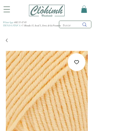
WhatsApp:
682 53 47 85
TIENDA FÍSICA:
C/ Honda 15, local 3, Jerez de la Frontera