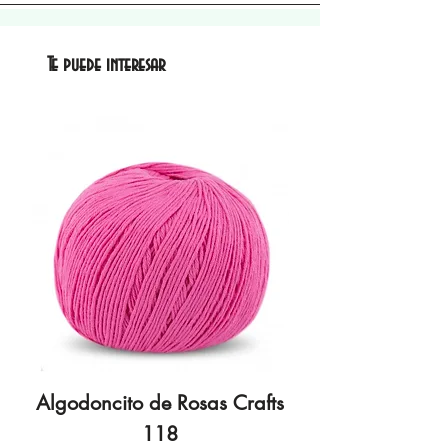
Te puede interesar
Algodoncito de Rosas Crafts
Algodoncito de R
118