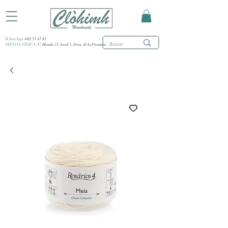
WhatsApp:
682 53 47 85
TIENDA FÍSICA:
C/ Honda 15, local 3, Jerez de la Frontera