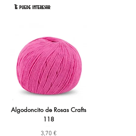
Te puede interesar
Algodoncito de Rosas Crafts
Algodoncito de R
118
Precio
3,70 €