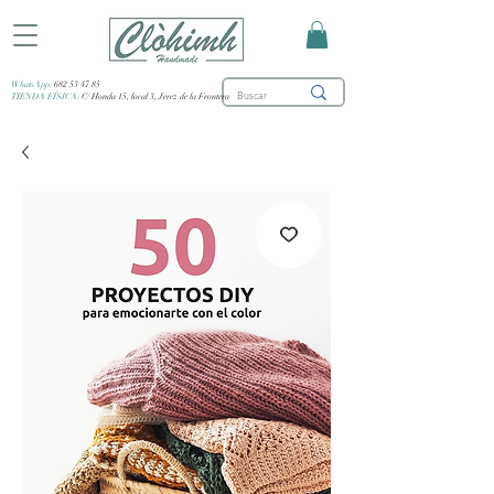
WhatsApp:
682 53 47 85
TIENDA FÍSICA:
C/ Honda 15, local 3, Jerez de la Frontera