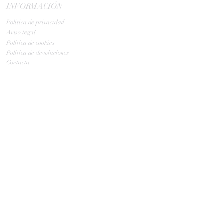
INFORMACIÓN
Politica de privacidad
Aviso legal
Política de cookies
Política de devoluciones
Contacta
ENVIOS
GLS:
Tus ovillos en 24/48 h
Tus ovillos en 48/72 h
HORARIO TIENDA
Lunes y Martes: 10: a 13:30
Miércoles: Cerrado