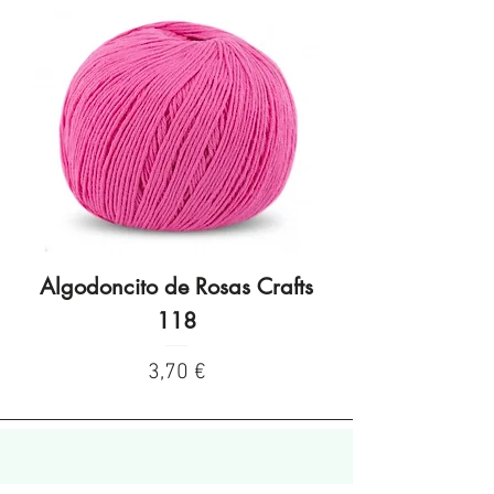
Algodoncito de Rosas Crafts
Algodoncito de R
118
Precio
3,70 €