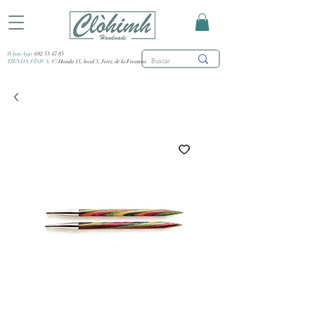
WhatsApp:
682 53 47 85
TIENDA FÍSICA:
C/ Honda 15, local 3, Jerez de la Frontera