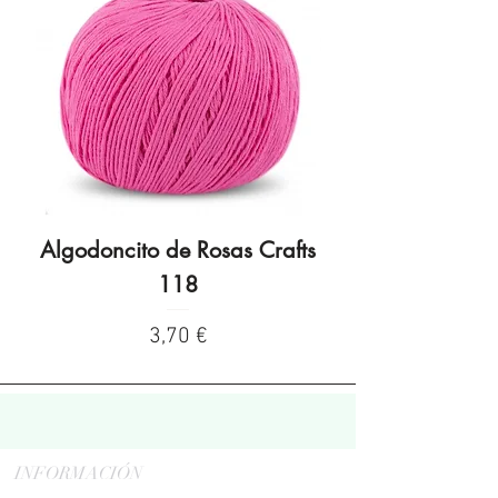
Algodoncito de Rosas Crafts
Algodoncito de R
118
Precio
3,70 €
INFORMACIÓN