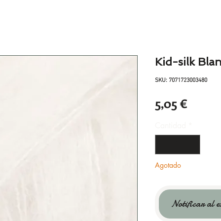
Kid-silk Bla
SKU: 7071723003480
Preci
5,05 €
Cantidad
*
Agotado
Notificar al e