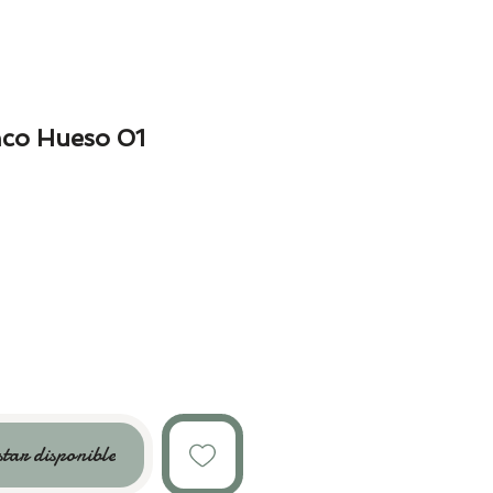
nco Hueso 01
o
star disponible