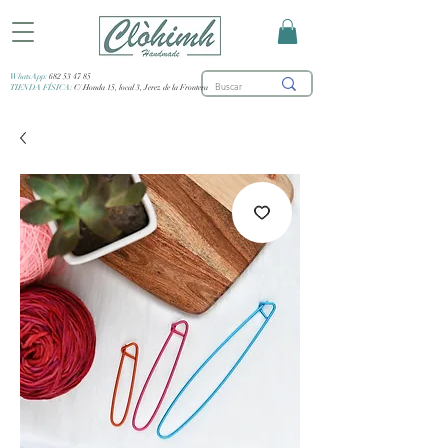
WhatsApp:
682 53 47 85
TIENDA FÍSICA:
C/ Honda 15, local 3, Jerez de la Frontera