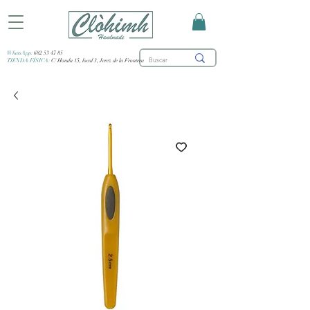
WhatsApp:
682 53 47 85
TIENDA FÍSICA:
C/ Honda 15, local 3, Jerez de la Frontera