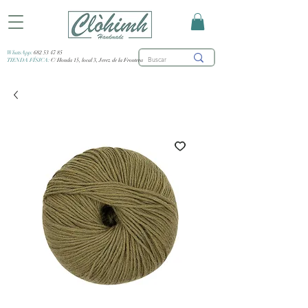
WhatsApp:
682 53 47 85
TIENDA FÍSICA:
C/ Honda 15, local 3, Jerez de la Frontera