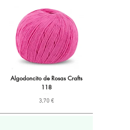
Algodoncito de Rosas Crafts
Algodoncito de R
118
Precio
3,70 €