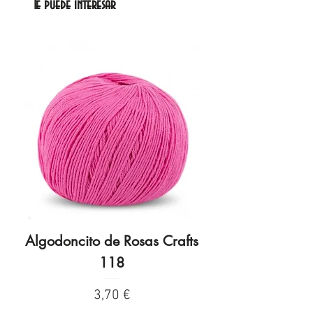
Te puede interesar
Algodoncito de Rosas Crafts
Algodoncito de R
118
Precio
3,70 €