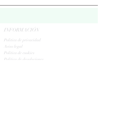
INFORMACIÓN
Politica de privacidad
Aviso legal
Política de cookies
Política de devoluciones
Contacta
ENVIOS
GLS:
Tus ovillos en 24/48 h
Tus ovillos en 48/72 h