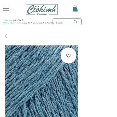
WhatsApp:
682 53 47 85
TIENDA FÍSICA:
C/ Honda 15, local 3, Jerez de la Frontera