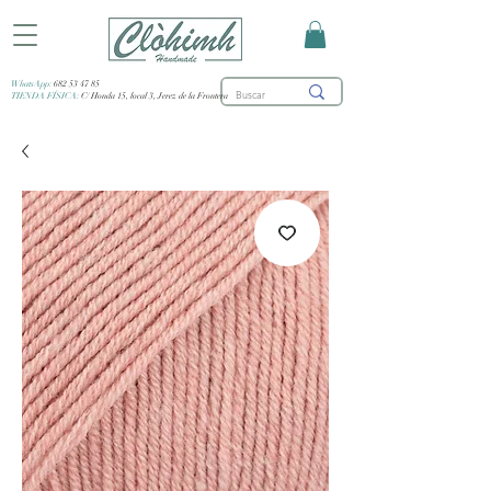
WhatsApp:
682 53 47 85
TIENDA FÍSICA:
C/ Honda 15, local 3, Jerez de la Frontera