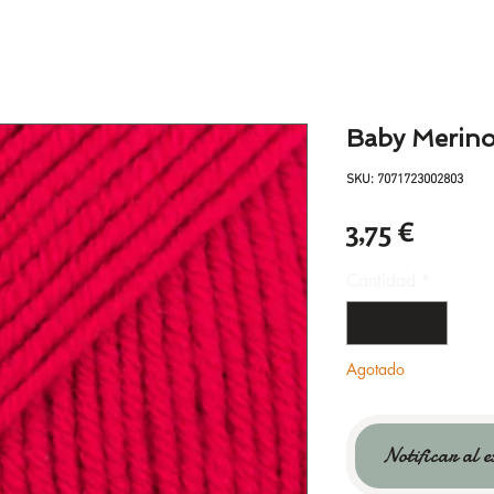
Baby Merino
SKU: 7071723002803
Precio
3,75 €
Cantidad
*
Agotado
Notificar al e