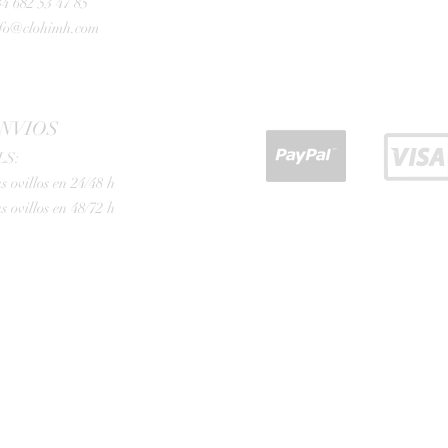
4 682 53 47 85
nfo@clohimh.com
NVIOS
LS:
s ovillos en 24/48 h
s ovillos en 48/72 h